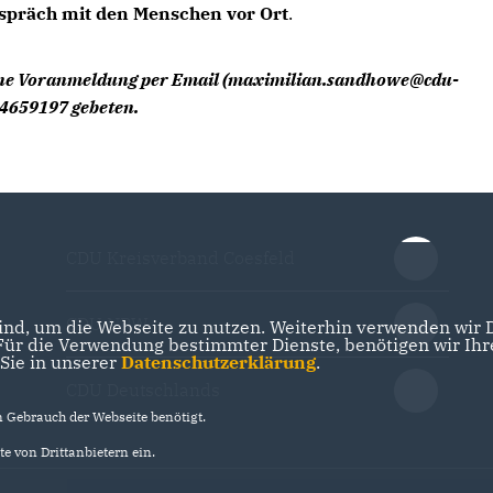
espräch mit den Menschen vor Ort
.
ine Voranmeldung per Email (maximilian.sandhowe@cdu-
/4659197 gebeten.
CDU Kreisverband Coesfeld
CDU NRW
nd, um die Webseite zu nutzen. Weiterhin verwenden wir Di
r die Verwendung bestimmter Dienste, benötigen wir Ihre 
 Sie in unserer
Datenschutzerklärung
.
CDU Deutschlands
Gebrauch der Webseite benötigt.
e von Drittanbietern ein.