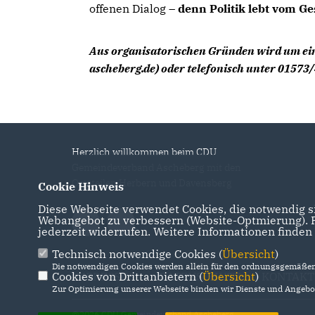
offenen Dialog –
denn Politik lebt vom G
Aus organisatorischen Gründen wird um e
ascheberg.de) oder telefonisch unter 01573
Herzlich willkommen beim CDU
Gemeindeverband Ascheberg mit den
Ortsteilen Herbern und Davensberg
Cookie Hinweis
Diese Webseite verwendet Cookies, die notwendig si
Webangebot zu verbessern (Website-Optmierung). Fü
jederzeit widerrufen. Weitere Informationen finden
Technisch notwendige Cookies (
Übersicht
)
Die notwendigen Cookies werden allein für den ordnungsgemäßen 
Cookies von Drittanbietern (
IMPRESSUM
DATENSCHUTZ
Übersicht
)
KONTAKT
Zur Optimierung unserer Webseite binden wir Dienste und Angebot
@2026 CDU Gemeindeverband Ascheberg