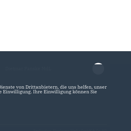
Dietmar Panske MdL
enste von Drittanbietern, die uns helfen, unser
Einwilligung. Ihre Einwilligung können Sie
Realisation: Sharkness Media GmbH & Co. KG