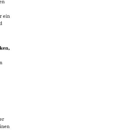
den
r ein
nd
rken,
n
er
einen